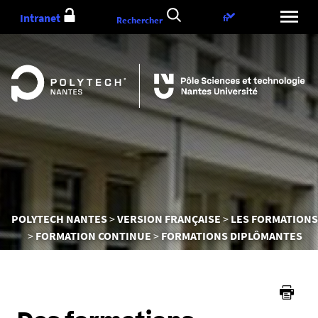
Aller
Intranet
Choix
fr
Rechercher
au
de
contenu
la
langue
Vous
POLYTECH NANTES
VERSION FRANÇAISE
LES FORMATIONS
êtes
FORMATION CONTINUE
FORMATIONS DIPLÔMANTES
ici :