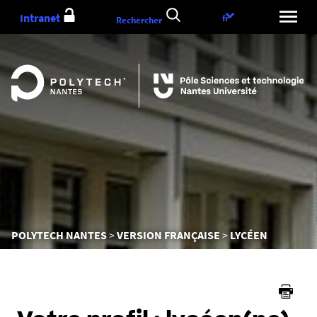
Aller
Intranet
Choix
fr
Rechercher
au
de
contenu
la
langue
Vous
POLYTECH NANTES
VERSION FRANÇAISE
LYCÉEN
êtes
ici :