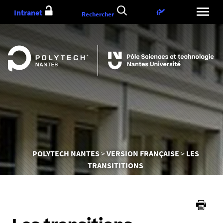
Aller
Intranet
Choix
fr
Rechercher
au
de
contenu
la
langue
Vous
POLYTECH NANTES
VERSION FRANÇAISE
LES
êtes
TRANSITITIONS
ici :