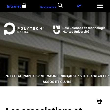
Aller
Intranet
Choix
fr
Rechercher
au
de
contenu
la
langue
Vous
POLYTECH NANTES
VERSION FRANÇAISE
VIE ÉTUDIANTE
êtes
ASSOS ET CLUBS
ici :