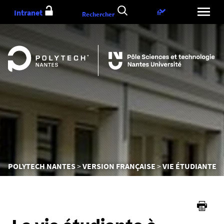
Aller
Intranet
Choix
fr
Rechercher
au
de
contenu
la
langue
Vous
POLYTECH NANTES
VERSION FRANÇAISE
VIE ÉTUDIANTE
êtes
ici :