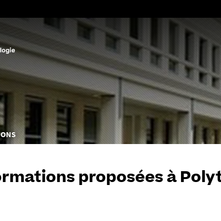
Aller
au
contenu
IONS
ormations proposées à Poly