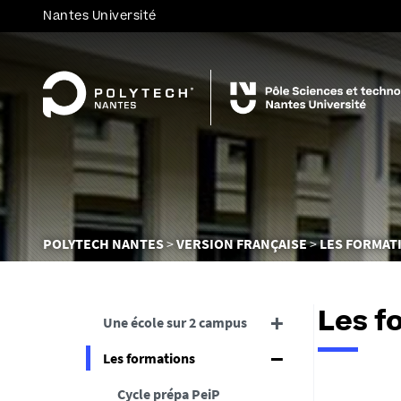
Nantes Université
Vous
POLYTECH NANTES
VERSION FRANÇAISE
LES FORMAT
êtes
ici :
Les f
Une école sur 2 campus
Les formations
Cycle prépa PeiP