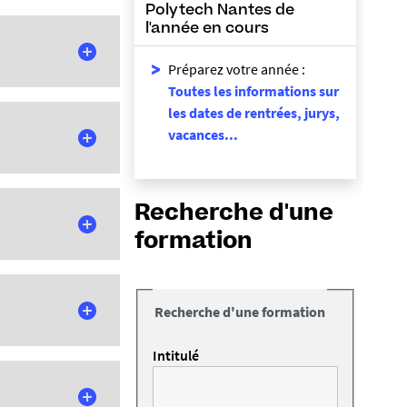
Polytech Nantes de
l'année en cours
Préparez votre année :
Toutes les informations sur
les d
ates de rentrées, jurys,
 écoles
vacances...
choisir sa
prentissage
sont
Recherche d'une
ingénieur se fait
formation
e
trée en 4
at le laboratoire
ces de
Recherche d'une formation
 Chacune comprend
 d'année.
Intitulé
ortés par Nantes
nique et de