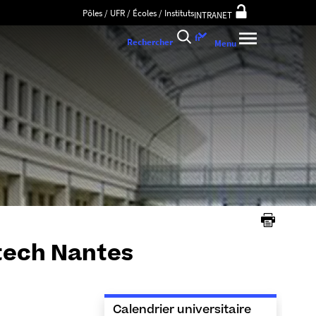
Pôles / UFR / Écoles / Instituts
INTRANET
Choix
fr
Rechercher
Menu
de
la
langue
tech Nantes
Calendrier universitaire