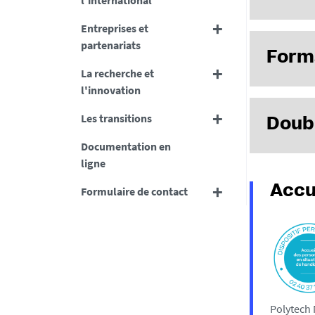
l'international
l'électriqu
Entreprises et
partenariats
Polytech Na
Découvr
Forma
En savoi
La recherche et
l'innovation
Polytech Na
Les transitions
Doub
pleine évo
formation i
Documentation en
Grâce à cet
ligne
Des parcou
société, in
Accu
Formulaire de contact
ingénieur o
stratégies
e
une deuxiè
En savo
En savo
Polytech 