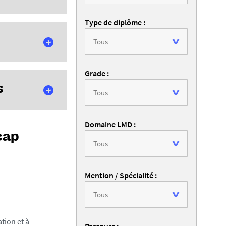
Type de diplôme :
rales.
Grade :
variés et en
s
ements de
 Nantes.
teurs de la
Domaine LMD :
lèle du cycle
es et de leurs
cap
on initiale par
Mention / Spécialité :
tion et à