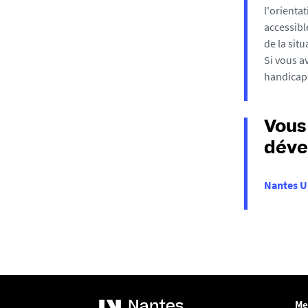
l'orienta
accessibl
de la sit
Si vous a
handicap,
Vous
déve
Nantes Un
Me