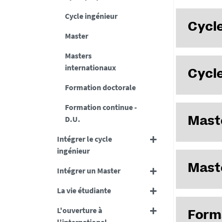
Cycle ingénieur
Cycle
Master
Masters
Réservé aux
internationaux
Cycle
d'ingénieu
Formation doctorale
spécialité 
Formation continue -
Toutes les
Découvr
D.U.
Mast
habilitées 
au niveau b
Intégrer le cycle
année). La 
ingénieur
Polytech N
La formatio
Mast
Intégrer un Master
GEPEA.
l'ingénieur
En savo
des projets
La vie étudiante
Découvr
Polytech Na
L'ouverture à
Form
Université 