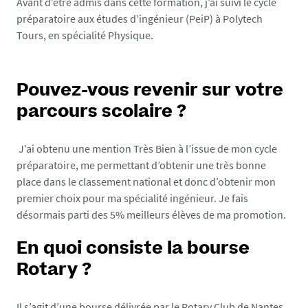
Avant d’être admis dans cette formation, j’ai suivi le cycle
e
préparatoire aux études d’ingénieur (PeiP) à Polytech
c
Tours, en spécialité Physique.
h
.
u
Pouvez-vous revenir sur votre
n
i
parcours scolaire ?
v
-
J’ai obtenu une mention Très Bien à l’issue de mon cycle
n
préparatoire, me permettant d’obtenir une très bonne
a
place dans le classement national et donc d’obtenir mon
n
premier choix pour ma spécialité ingénieur. Je fais
t
désormais parti des 5% meilleurs élèves de ma promotion.
e
s
En quoi consiste la bourse
.
Rotary ?
f
r
Il s’agit d’une bourse délivrée par le Rotary Club de Nantes,