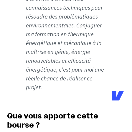
t
connaissances techniques pour
t
résoudre des problématiques
e
-
environnementales. Conjuguer
a
ma formation en thermique
r
énergétique et mécanique à la
t
maîtrise en génie, énergie
i
c
renouvelables et efficacité
l
énergétique, c’est pour moi une
e
réelle chance de réaliser ce
-
projet.
l
u
c
a
s
Que vous apporte cette
-
bourse ?
f