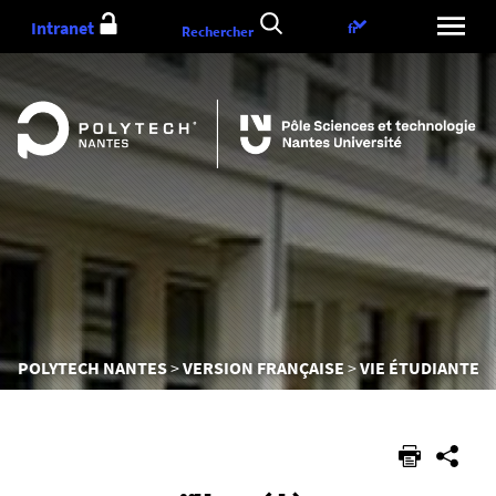
Aller
Intranet
Choix
fr
Rechercher
au
de
contenu
la
langue
Vous
POLYTECH NANTES
VERSION FRANÇAISE
VIE ÉTUDIANTE
êtes
ici :