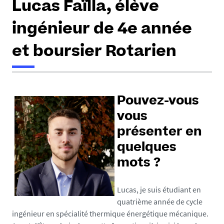
Lucas Faïlla, élève
ingénieur de 4e année
et boursier Rotarien
h
t
Pouvez-vous
t
p
vous
s
présenter en
:
quelques
/
/
mots ?
p
o
Lucas, je suis étudiant en
l
quatrième année de cycle
y
ingénieur en spécialité thermique énergétique mécanique.
t