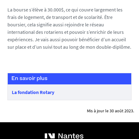
a
La bourse s’élève à 30.000$, ce qui couvre largement les
i
frais de logement, de transport et de scolarité. Être
l
boursier, cela signifie aussi rejoindre le réseau
l
international des rotariens et pouvoir s’enrichir de leurs
a
expériences. Je vais aussi pouvoir bénéficier d’un accueil
_
sur place et d’un suivi tout au long de mon double-diplôme.
1
6
7
7
En savoir plus
0
5
La fondation Rotary
4
2
3
Mis à jour le 30 août 2023.
1
8
0