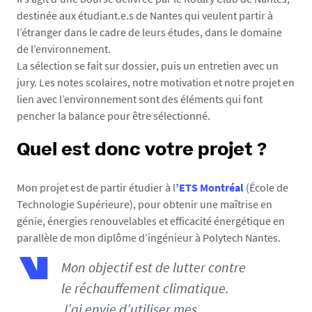
/
destinée aux étudiant.e.s de Nantes qui veulent partir à
m
l’étranger dans le cadre de leurs études, dans le domaine
e
de l’environnement.
d
La sélection se fait sur dossier, puis un entretien avec un
i
jury. Les notes scolaires, notre motivation et notre projet en
a
lien avec l’environnement sont des éléments qui font
s
pencher la balance pour être sélectionné.
/
p
Quel est donc votre projet ?
h
o
t
Mon projet est de partir étudier à l
’ETS Montréal
(École de
o
Technologie Supérieure), pour obtenir une maîtrise en
/
génie, énergies renouvelables et efficacité énergétique en
v
parallèle de mon diplôme d’ingénieur à Polytech Nantes.
i
Mon objectif est de lutter contre
g
n
le réchauffement climatique.
e
J’ai envie d’utiliser mes