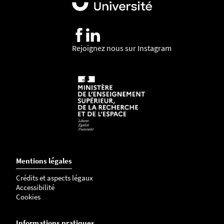
4
-
p
n
Rejoignez nous sur Instagram
g
Mentions légales
Crédits et aspects légaux
Accessibilité
Cookies
Informations pratiques