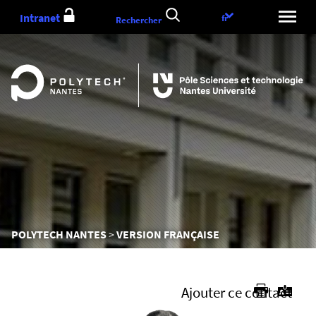
Aller
Intranet
Choix
fr
Rechercher
au
de
contenu
la
langue
Vous
POLYTECH NANTES
VERSION FRANÇAISE
êtes
ici :
Ajouter ce contact