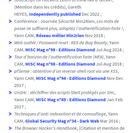
(Mention dans les crédits), Gareth
HEYES,
Independently published
Dec 2022 ;
Conférence : Journée Sécurité Min2Rien,
Les mots de
passe ne suffisent plus, adoptez l’authentification-forte !
,
Yann CAM,
Réseau métier Min2rien
Nov 2018 ;
Web authN / Password reset : REX de Bug Bounty
, Yann
CAM,
MISC Mag n°98 - Editions Diamond
Jul-Aug 2018 ;
Tour d’horizon de l’authentification forte (MFA)
, Yann
CAM,
MISC Mag n°98 - Editions Diamond
Jul-Aug 2018 ;
pfSense : obtention d’un reverse-shell root via une XSS
,
Yann CAM,
MISC Mag n°94 - Editions Diamond
Nov-Dec
2017 ;
UnSHc : déchiffrer des scripts Shell protégés par SHc
,
Yann CAM,
MISC Mag n°89 - Editions Diamond
Jan-Feb
2017 ;
Techniques d'anti-indexation et de camouflage
, Yann
CAM,
Global Security Mag n°34 - Dark Web
Mar 2016 ;
The Browser Hacker's Handbook
, (Citation et mention de