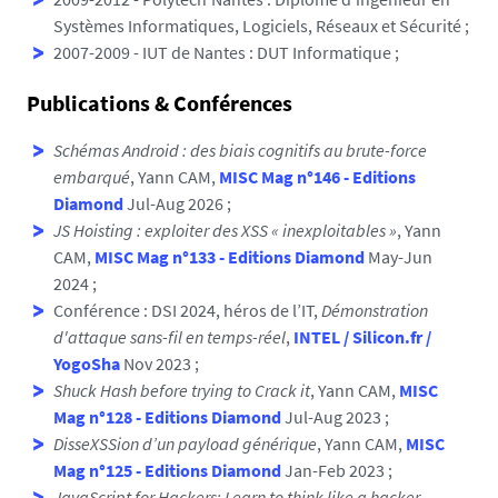
Systèmes Informatiques, Logiciels, Réseaux et Sécurité ;
2007-2009 - IUT de Nantes : DUT Informatique ;
Publications & Conférences
Schémas Android : des biais cognitifs au brute-force
embarqué
, Yann CAM,
MISC Mag n°146 - Editions
Diamond
Jul-Aug 2026 ;
JS Hoisting : exploiter des XSS « inexploitables »
, Yann
CAM,
MISC Mag n°133 - Editions Diamond
May-Jun
2024 ;
Conférence : DSI 2024, héros de l’IT,
Démonstration
d'attaque sans-fil en temps-réel
,
INTEL / Silicon.fr /
YogoSha
Nov 2023 ;
Shuck Hash before trying to Crack it
, Yann CAM,
MISC
Mag n°128 - Editions Diamond
Jul-Aug 2023 ;
DisseXSSion d’un payload générique
, Yann CAM,
MISC
Mag n°125 - Editions Diamond
Jan-Feb 2023 ;
JavaScript for Hackers: Learn to think like a hacker
,