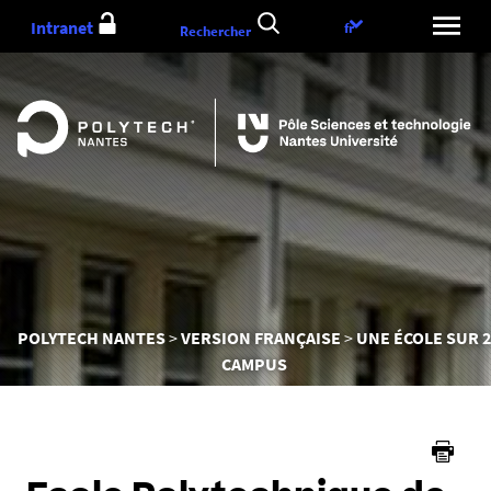
Aller
Intranet
Choix
fr
Rechercher
au
de
contenu
la
langue
Vous
POLYTECH NANTES
VERSION FRANÇAISE
UNE ÉCOLE SUR 2
êtes
CAMPUS
ici :