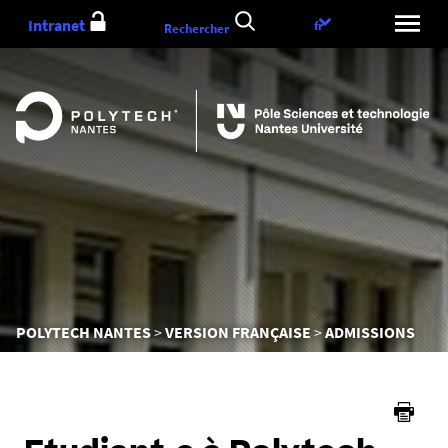
Aller
Intranet
Choix
fr
Rechercher
au
de
contenu
la
langue
Vous
POLYTECH NANTES
VERSION FRANÇAISE
ADMISSIONS
êtes
ici :