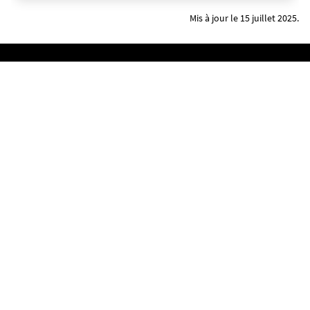
Polytech Nantes à ce sujet.
Mis à jour le 15 juillet 2025.
Rejoignez nous sur Instagram
Mentions légales