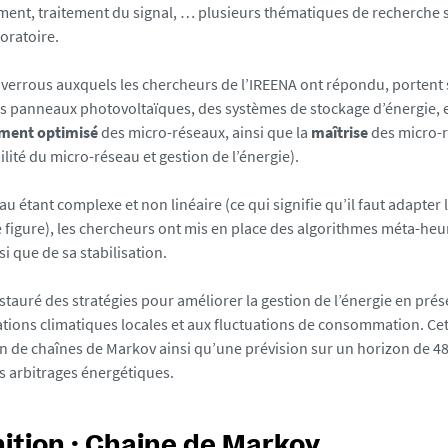
nt, traitement du signal, … plusieurs thématiques de recherche so
boratoire.
s verrous auxquels les chercheurs de l’IREENA ont répondu, portent s
es panneaux photovoltaïques, des systèmes de stockage d’énergie, et
ment optimisé
des micro-réseaux, ainsi que la
maîtrise
des micro-r
bilité du micro-réseau et gestion de l’énergie).
u étant complexe et non linéaire (ce qui signifie qu’il faut adapter 
 figure), les chercheurs ont mis en place des algorithmes méta-heu
si que de sa stabilisation.
instauré des stratégies pour améliorer la gestion de l’énergie en pré
ations climatiques locales et aux fluctuations de consommation. Cet
ion de chaînes de Markov ainsi qu’une prévision sur un horizon de 4
es arbitrages énergétiques.
nition : Chaine de Markov