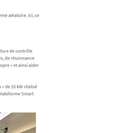
e aléatoire. Ici, ce
cture de contrôle
es, de résonnance
opre » et ainsi aider
 » de 10 kW réalisé
a plateforme Smart