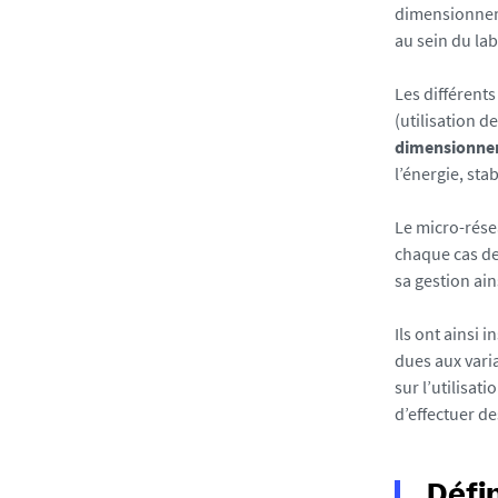
dimensionneme
au sein du la
Les différent
(utilisation d
dimensionne
l’énergie, sta
Le micro-résea
chaque cas de
sa gestion ain
Ils ont ainsi 
dues aux vari
sur l’utilisat
d’effectuer d
Défi