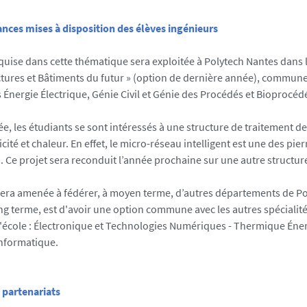
nces mises à disposition des élèves ingénieurs
cquise dans cette thématique sera exploitée à Polytech Nantes dans l
ctures et Bâtiments du futur » (option de dernière année), commune
Énergie Électrique, Génie Civil et Génie des Procédés et Bioprocéd
e, les étudiants se sont intéressés à une structure de traitement d
icité et chaleur. En effet, le micro-réseau intelligent est une des pie
. Ce projet sera reconduit l’année prochaine sur une autre structur
sera amenée à fédérer, à moyen terme, d’autres départements de Po
long terme, est d'avoir une option commune avec les autres spécialit
l'école : Électronique et Technologies Numériques - Thermique Éne
nformatique.
t partenariats