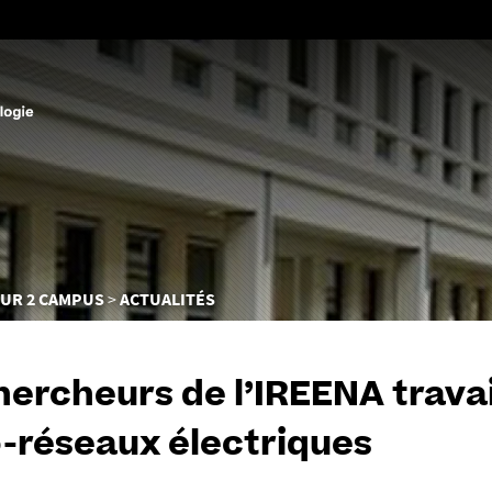
Aller
au
contenu
SUR 2 CAMPUS
ACTUALITÉS
hercheurs de l’IREENA travai
-réseaux électriques