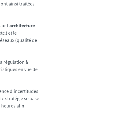
nt ainsi traitées
ur l’
architecture
c.) et le
éseaux (qualité de
la régulation à
ristiques en vue de
sence d'incertitudes
te stratégie se base
8 heures afin