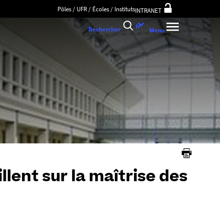
Pôles / UFR / Écoles / Instituts
INTRANET
Choix
fr
Rechercher
Menu
de
la
langue
llent sur la maîtrise des