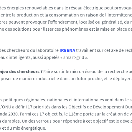
 des énergies renouvelables dans le réseau électrique peut provoqu
 entre la production et la consommation en raison de l’intermitten
bres peuvent provoquer l’effondrement, localisé ou généralisé, du 
Une des solutions pour lisser ces phénomènes est la mise en place 
des chercheurs du laboratoire
IREENA
travaillent sur cet axe de r
aux intelligents, aussi appelés « smart-grid ».
enjeu des chercheurs ?
Faire sortir le micro-réseau de la recherche
oposer de manière industrielle dans un futur proche, et le déployer
les politiques régionales, nationales et internationales vont dans le s
L’ONU a défini 17 priorités dans les Objectifs de Développement Du
nda 2030. Parmi ces 17 objectifs, le 11ème porte sur la création de vi
urables. Un des verrous pour répondre à cet objectif est le dév
 et du mix énergétique.