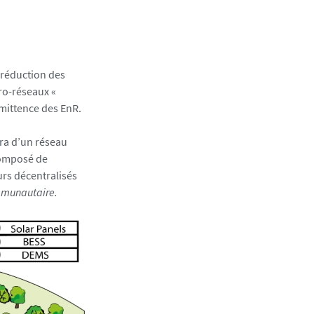
 réduction des
cro-réseaux «
ermittence des EnR.
era d’un réseau
composé de
rs décentralisés
mmunautaire.