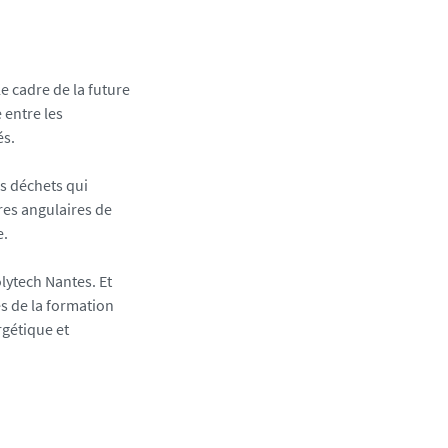
e cadre de la future
 entre les
és.
es déchets qui
rres angulaires de
e.
lytech Nantes. Et
és de la formation
rgétique et