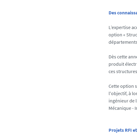
Des connaissa
L’expertise a
option « Stru
départements 
Dès cette anné
produit électr
ces structures
Cette option 
l'objectif, à 
ingénieur de 
Mécanique - I
Projets RFI e