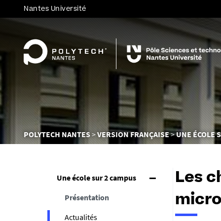
Nantes Université
Vous
POLYTECH NANTES
VERSION FRANÇAISE
UNE ÉCOLE 
êtes
ici :
Les c
Une école sur 2 campus
Présentation
micro
Actualités