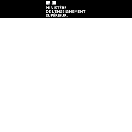
Mentions légales
Crédits et aspects légaux
Accessibilité
Cookies
Informations pratiques
Plans des campus
Annuaire
Contactez-nous
Travailler à Polytech Nantes
(offres de recrutement en cours)