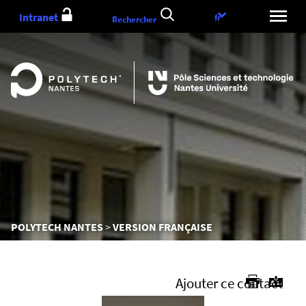
Aller
Intranet
Choix
fr
Rechercher
au
de
contenu
la
langue
Vous
POLYTECH NANTES
VERSION FRANÇAISE
êtes
ici :
Ajouter ce contact