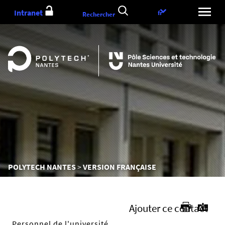
Aller
Intranet
Choix
fr
Rechercher
au
de
contenu
la
langue
Vous
POLYTECH NANTES
VERSION FRANÇAISE
êtes
ici :
Ajouter ce contact
Personnel de l'université