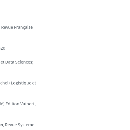
) Revue Française
020
t Data Sciences;
chel) Logistique et
) Edition Vuibert,
on
, Revue Système