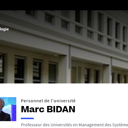
Aller
au
contenu
Personnel de l'université
Marc BIDAN
Professeur des Universités en Management des Système