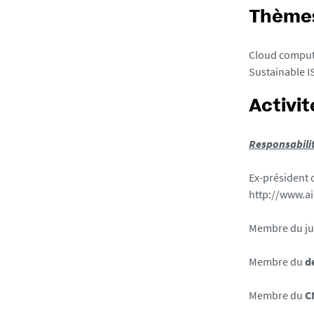
Thèmes
Cloud computi
Sustainable I
Activit
Responsabili
Ex-président
http://www.a
Membre du ju
Membre du
d
Membre du
C