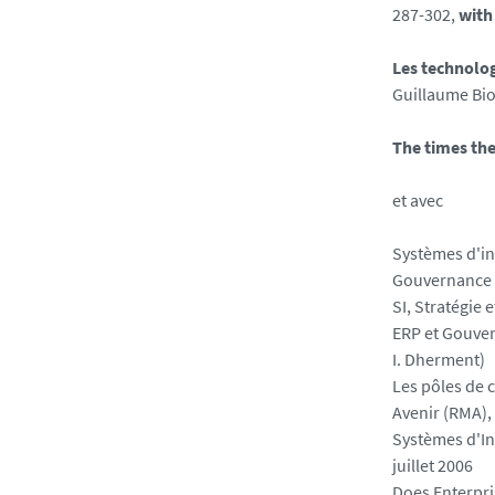
287-302,
with
Les technolog
Guillaume Bio
The times th
et avec
Systèmes d'i
Gouvernance e
SI, Stratégie 
ERP et Gouve
I. Dherment)
Les pôles de 
Avenir (RMA), 
Systèmes d'In
juillet 2006
Does Enterpri