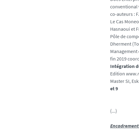
conventional 
co-auteurs : F
Le Cas Moneo 
Hasnaoui et 
Pôle de compét
Dherment (To
Management de
fin 2019 coor
Intégration d
Edition
www.n
Master SI, Es
et 9
(...)
Encadrements