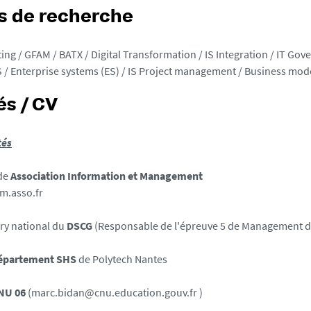
 de recherche
ng / GFAM / BATX / Digital Transformation / IS Integration / IT Gove
S / Enterprise systems (ES) / IS Project management / Business mod
és / CV
tés
 de
Association Information et Management
im.asso.fr
ry national du
DSCG
(Responsable de l'épreuve 5 de Management d
épartement SHS
de Polytech Nantes
NU 06
(marc.bidan@cnu.education.gouv.fr )