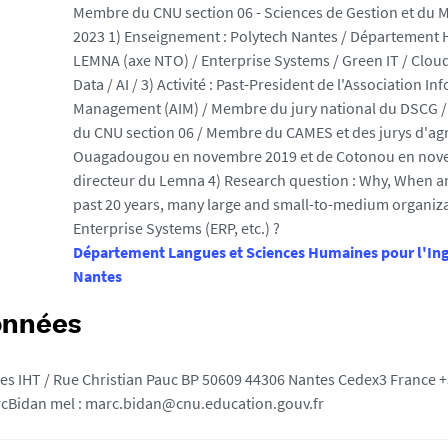
Membre du CNU section 06 - Sciences de Gestion et du
2023 1) Enseignement : Polytech Nantes / Département H
LEMNA (axe NTO) / Enterprise Systems / Green IT / Clou
Data / AI / 3) Activité : Past-President de l'Association In
Management (AIM) / Membre du jury national du DSC
du CNU section 06 / Membre du CAMES et des jurys d'ag
Ouagadougou en novembre 2019 et de Cotonou en nove
directeur du Lemna 4) Research question : Why, When a
past 20 years, many large and small-to-medium organiz
Enterprise Systems (ERP, etc.) ?
Département Langues et Sciences Humaines pour l'In
Nantes
onnées
es IHT / Rue Christian Pauc BP 50609 44306 Nantes Cedex3 France
rcBidan mel : marc.bidan@cnu.education.gouv.fr