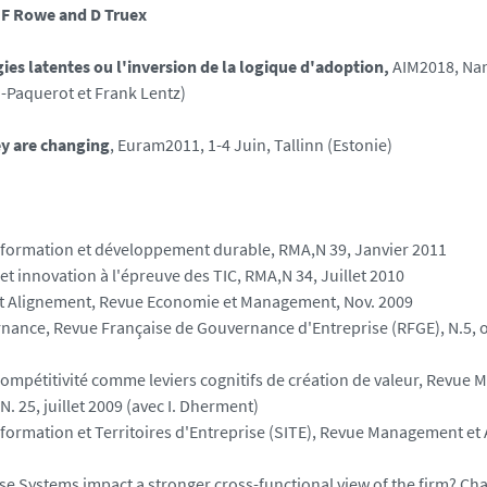
 F Rowe and D Truex
ies latentes ou l'inversion de la logique d'adoption,
AIM2018, Nan
-Paquerot et Frank Lentz)
ey are changing
, Euram2011, 1-4 Juin, Tallinn (Estonie)
nformation et développement durable
, RMA,N 39, Janvier 2011
t innovation à l'épreuve des TIC,
RMA,N 34, Juillet 2010
et Alignement,
R
evue Economie et Management, Nov. 2009
rnance
, Revue Française de Gouvernance d'Entreprise (RFGE), N.5, 
compétitivité comme leviers cognitifs de création de valeur,
Revue M
N. 25, juillet 2009 (avec I. Dherment)
formation et Territoires d'Entreprise
(SITE), Revue Management et A
se Systems impact a stronger cross-functional view of the firm? Ch