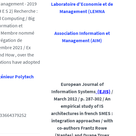
 Management - 2019
Laboratoire
d'Economie et de
 E S 2) Recherche :
Management (LEMNA
d Computing / Big
formation et
G / Membre nommé
Association Information et
régation de
Management
(AIM)
mbre 2021 / Ex
nd How , over the
ations have adopted
génieur Polytech
European Journal of
Information Systems
(EJIS)
/
March 2012 / p. 287-302 / An
empirical study of IS
architectures in french SMES :
 +33664379252
integration approaches / with
co-authors Frantz Rowe
(Nantes) and Duane Truex