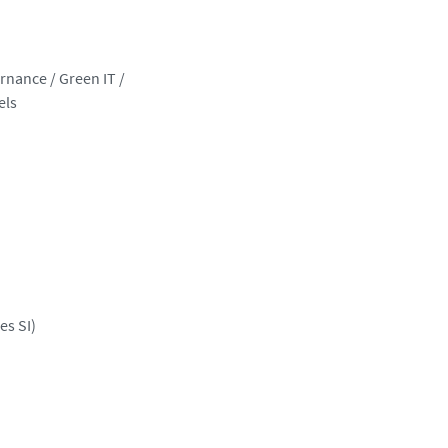
rnance / Green IT /
els
es SI)