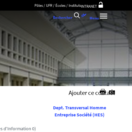
Pôles / UFR / Écoles / Instituts
INTRANET
Choix
fr
Rechercher
Menu
de
la
langue
Ajouter ce contact
Dept. Transversal
Homme
Entreprise Société
(HES)
s d'Information 0)