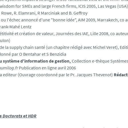
wisdom for SMEs and large French firms
, ICIS 2005, Las Vegas (USA)
. Rowe, R. Elamrani, R Marciniak and B. Geffroy
ou l'échec annoncé d'une "bonne idée",
AIM 2009, Marrakech, co a
Frank-Mahé Lentz
itivité et création de valeur
, Journées des IAE, Lille 2008, co auteur
ulon)
 la supply chain santé (un chapitre rédigé avec Michel Veret), Edit
donné par O Bentahar et S Benzidia
u système d'information de gestion
,
Collection e-thèque Systèmes
umilog.fr
Publication en ligne avril 2006
ka editeur (Ouvrage coordonné par le Pr. Jacques Thevenot)
Rédacti
 Doctorats et HDR