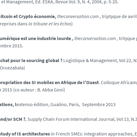
et Management, Ed. ESKA, Revue Vol. 9, N. 4, 2004, p. 5-25.
Bitcoin et Crypto économie,
theconversation.com
, triptyque de avri
 reprises dans
la tribune et les échos
)
umérique est une industrie lourde
,
theconversation.com ,
trityque 
cembre 2015.
achat pour le sourcing global ?
Logistique & Management, Vol 22, 
G Oruezabala)
ropriation des SI mobiles en Afrique de l'Ouest
. Colloque Africa
er 2015 (co auteur : B. Abba Goni)
stions, l
extenso édition, Gualino, Paris, Septembre 2013
and/or SCM ?
, Supply Chain Forum International Journal, Vol 13, N.
study of IS architectures
in French SMEs: integration approaches, E