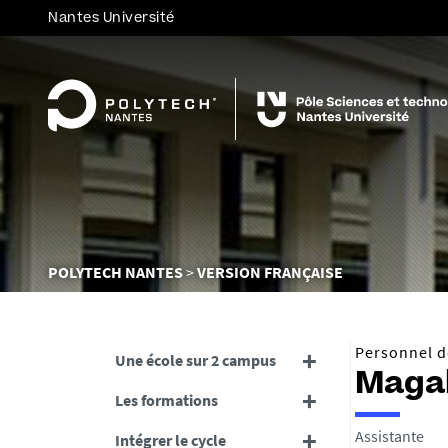
Nantes Université
Vous
POLYTECH NANTES
VERSION FRANÇAISE
êtes
ici :
Personnel de
Une école sur 2 campus
Magal
Les formations
Assistante
Intégrer le cycle