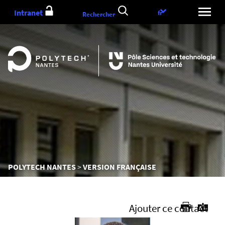
Aller
Intranet
Choix
fr
Rechercher
au
de
contenu
la
langue
Vous
POLYTECH NANTES
VERSION FRANÇAISE
êtes
ici :
Ajouter ce contact