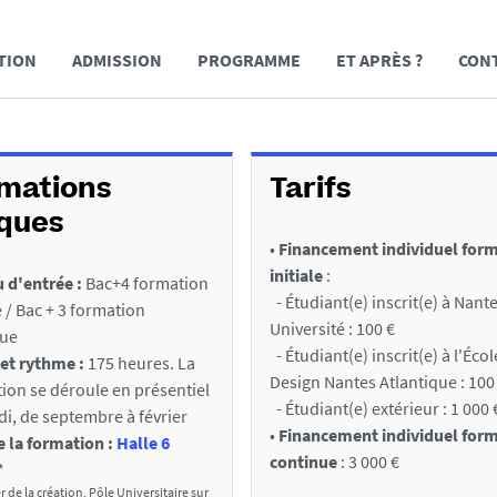
TION
ADMISSION
PROGRAMME
ET APRÈS ?
CON
rmations
Tarifs
iques
•
Financement individuel for
initiale
:
 d'entrée :
Bac+4 formation
- Étudiant(e) inscrit(e) à Nant
e / Bac + 3 formation
Université : 100 €
nue
- Étudiant(e) inscrit(e) à l'Éco
et rythme :
175 heures. La
Design Nantes Atlantique : 100
ion se déroule en présentiel
- Étudiant(e) extérieur : 1 000 
di, de septembre à février
•
Financement individuel for
e la formation :
Halle 6
continue
: 3 000 €
*
r de la création, Pôle Universitaire sur