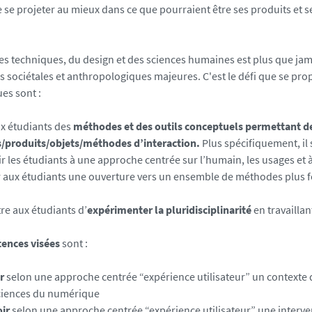
 se projeter au mieux dans ce que pourraient être ses produits et 
des techniques, du design et des sciences humaines est plus que jam
s sociétales et anthropologiques majeures. C'est le défi que se prop
es sont :
ux étudiants des
méthodes et des outils conceptuels permettant de
s/produits/objets/méthodes d’interaction.
Plus spécifiquement, il s
ir les étudiants à une approche centrée sur l’humain, les usages et 
rir aux étudiants une ouverture vers un ensemble de méthodes plus f
re aux étudiants d’
expérimenter la pluridisciplinarité
en travaillan
ences visées
sont :
r
selon une approche centrée “expérience utilisateur” un contexte d
ciences du numérique
oir
selon une approche centrée “expérience utilisateur” une interve