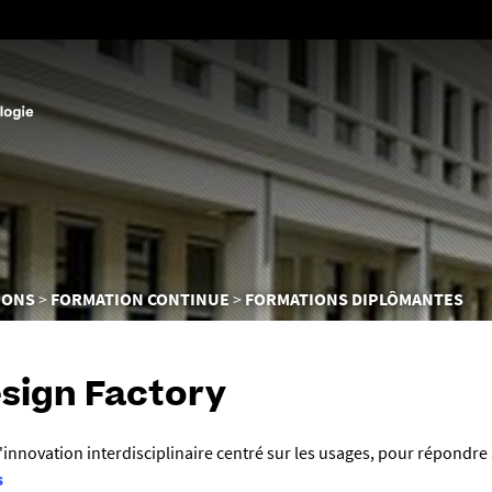
Aller
au
contenu
IONS
FORMATION CONTINUE
FORMATIONS DIPLÔMANTES
sign Factory
nnovation interdisciplinaire centré sur les usages, pour répondre 
s