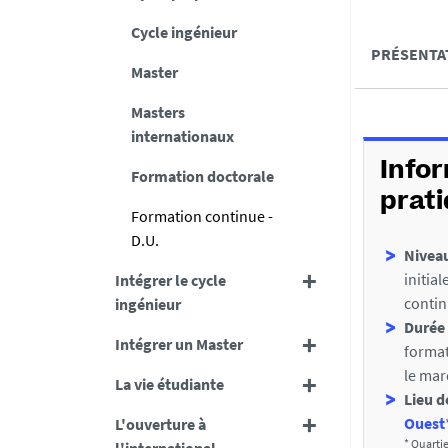
s
Cycle ingénieur
A
PRÉSENTA
u
Master
c
m
c
Masters
é
D
internationaux
é
é
d
Info
Formation doctorale
t
e
prat
Formation continue -
a
r
D.U.
Niveau
i
a
initial
Intégrer le cycle
l
u
conti
ingénieur
s
x
Durée 
Intégrer un Master
format
s
le mar
La vie étudiante
e
Lieu d
c
Ouest
L'ouverture à
* Quartie