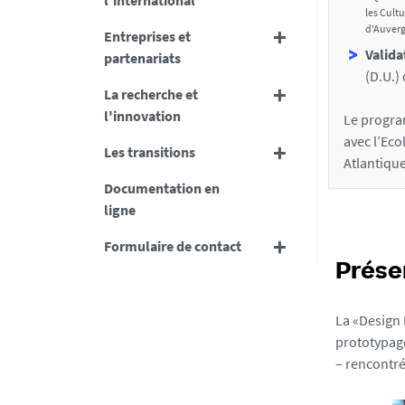
t
l'international
les Cult
i
d'Auverg
Entreprises et
Valida
o
partenariats
(D.U.)
n
La recherche et
s
l'innovation
Le progra
d
avec l’Eco
Les transitions
Atlantiqu
e
Documentation en
l
ligne
a
Formulaire de contact
f
Prése
i
c
La «Design 
h
prototypage
– rencontr
e