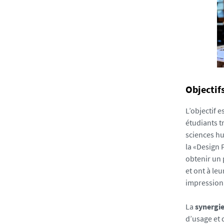
Objectif
L’objectif 
étudiants t
sciences hu
la «Design F
obtenir un 
et ont à le
impression 
La
synergie
d’usage et 