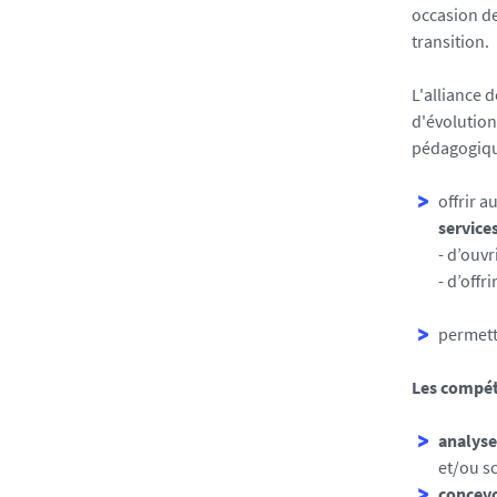
occasion de
transition.
L'alliance 
d'évolution
pédagogiqu
offrir a
service
- d’ouvr
- d’off
permett
Les compét
analyse
et/ou s
concev