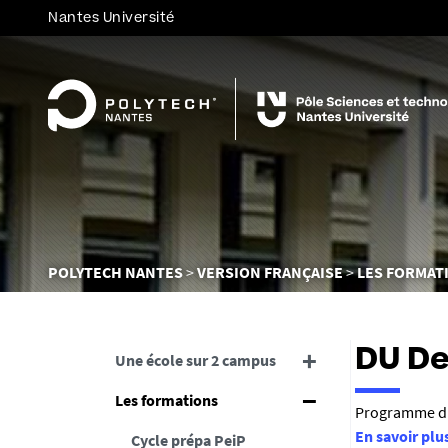
Nantes Université
Vous
POLYTECH NANTES
VERSION FRANÇAISE
LES FORMAT
êtes
ici :
DU De
Une école sur 2 campus
Les formations
R
Programme d'i
En savoir plu
Cycle prépa PeiP
é