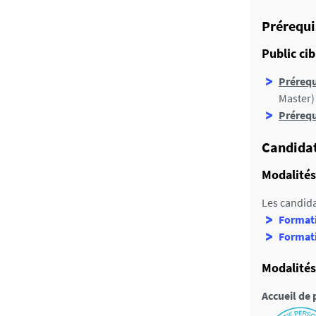
t
a
Prérequi
i
Public cib
l
s
Prérequ
Master)
P
rérequ
Candida
Modalités
Les candida
Formati
Formati
Modalités
Accueil de