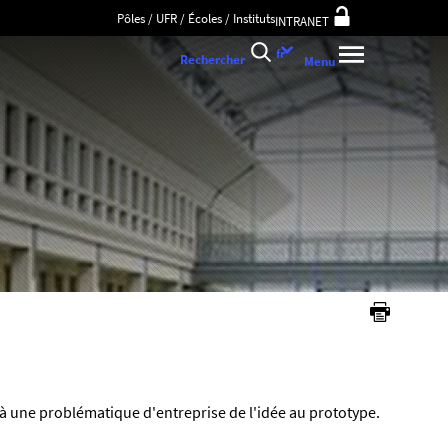
Pôles / UFR / Écoles / Instituts
INTRANET
Choix
fr
Rechercher
Menu
de
la
langue
à une problématique d'entreprise de l'idée au prototype.