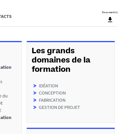
C
Document(s)
TACTS
a
l
l
t
Les grands
o
domaines de la
mation
a
formation
c
es
IDÉATION
t
CONCEPTION
le du
i
FABRICATION
 €
o
GESTION DE PROJET
€
n
mation
s