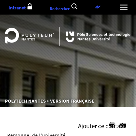
Aller
Intranet
Choix
fr
Rechercher
au
de
contenu
la
langue
Vous
POLYTECH NANTES
VERSION FRANÇAISE
êtes
ici :
Ajouter ce contact
Personnel de l'université