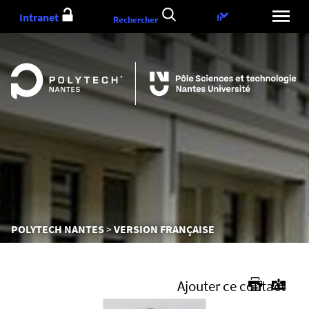
Aller
Intranet
Choix
fr
Rechercher
au
de
contenu
la
langue
Vous
POLYTECH NANTES
VERSION FRANÇAISE
êtes
ici :
Ajouter ce contact