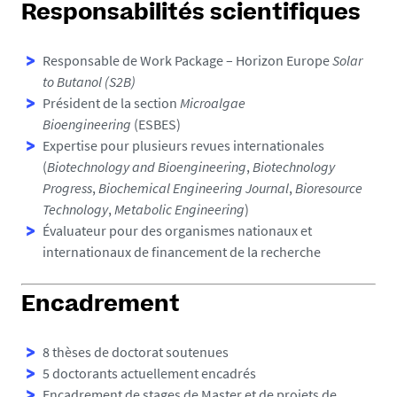
Responsabilités scientifiques
Responsable de Work Package – Horizon Europe
Solar
to Butanol (S2B)
Président de la section
Microalgae
Bioengineering
(ESBES)
Expertise pour plusieurs revues internationales
(
Biotechnology and Bioengineering
,
Biotechnology
Progress
,
Biochemical Engineering Journal
,
Bioresource
Technology
,
Metabolic Engineering
)
Évaluateur pour des organismes nationaux et
internationaux de financement de la recherche
Encadrement
8 thèses de doctorat soutenues
5 doctorants actuellement encadrés
Encadrement de stages de Master et de projets de